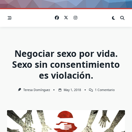
Negociar sexo por vida.
Sexo sin consentimiento
es violación.
En
Teresa Domínguez
May 1, 2018
1 Comentario
Negociar
Sexo
Por
Vida.
Sexo
Sin
Consentimi
Es
Violación.