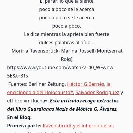
El pararillo que la siente
poco a poco se le acerca
poco a poco se le acerca
poco a poco.
Le dice mientras la aprieta bien fuerte
dulces palabras al oído…
Morir a Ravensbrück- Marina Rossell (Montserrat
Roig)
https://www.youtube.com/watch?v=40_WFwnw-
5E&t=31s
Fuentes: Berliner Zeitung,
Héctor G.Barnés
,
la
enciclopedia del Holocausto*
,
Salvador Rodríguez
y
el libro «mi lucha».
Este artículo recoge extractos
del libro Guardianas Nazis de Mónica G. Álvarez.
En el Blog:
Primera parte:
Ravensbrück y el infierno de las