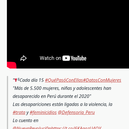
Cada día 15
#QuéPasóConEllas
#DatosConMujeres
"Más de 5.500 mujeres, niñas y adolescentes han
desaparecido en Perú durante el 2020"
Las desapariciones están ligadas a la violencia, la
#trata
y
#feminicidios
@Defensoria_Peru
Lo cuento en
@NuevaRevoluci0n
https://t.co/6KAaozU4QY