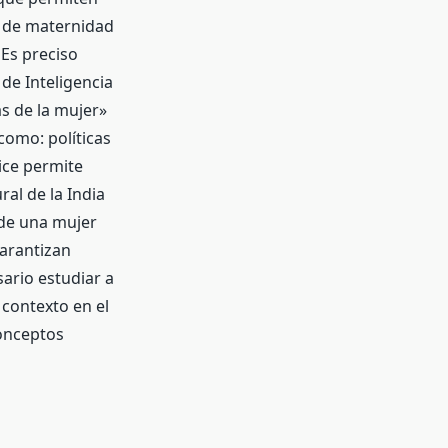
s de maternidad
 Es preciso
de Inteligencia
s de la mujer»
como: políticas
dice permite
al de la India
 de una mujer
garantizan
ario estudiar a
contexto en el
onceptos