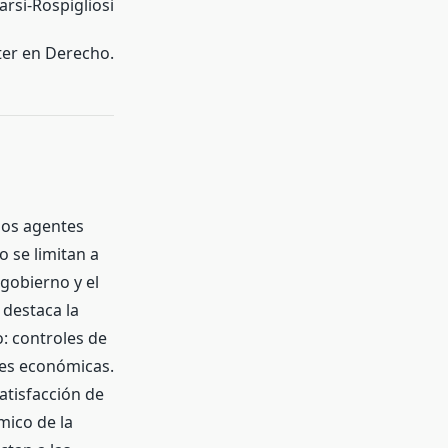
arsi-Rospigliosi
ter en Derecho.
los agentes
 se limitan a
 gobierno y el
 destaca la
o: controles de
des económicas.
tisfacción de
mico de la