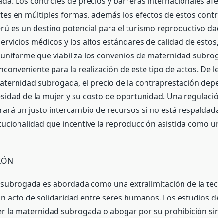
a. Los controles de precios y barreras internacionales afe
es en múltiples formas, además los efectos de estos contr
erú es un destino potencial para el turismo reproductivo da
ervicios médicos y los altos estándares de calidad de estos,
 uniforme que viabiliza los convenios de maternidad subrog
inconveniente para la realización de este tipo de actos. De l
ternidad subrogada, el precio de la contraprestación dep
sidad de la mujer y su costo de oportunidad. Una regulaci
ará un justo intercambio de recursos si no está respaldad
tucionalidad que incentive la reproducción asistida como u
IÓN
subrogada es abordada como una extralimitación de la tec
un acto de solidaridad entre seres humanos. Los estudios de
r la maternidad subrogada o abogar por su prohibición si