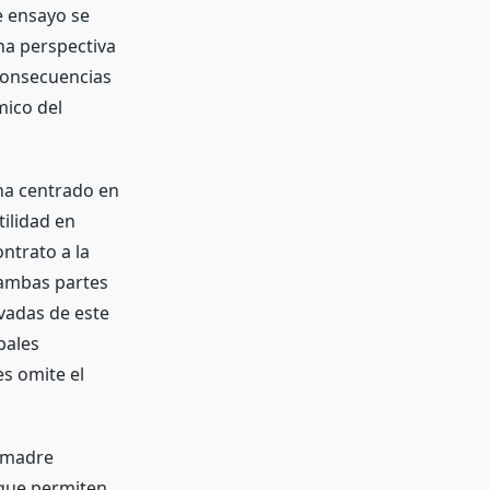
e ensayo se
na perspectiva
consecuencias
mico del
ha centrado en
ilidad en
ontrato a la
i ambas partes
vadas de este
pales
es omite el
a madre
 que permiten