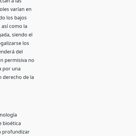
ctan a las
oles varían en
do los bajos
 así como la
ada, siendo el
egalizarse los
enderá del
ón permisiva no
a por una
n derecho de la
nología
 bioética
n profundizar