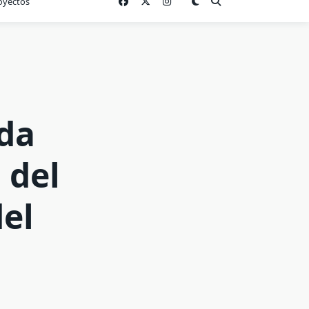
oyectos
da
 del
el