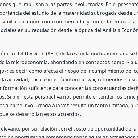
iones que impulsan a las partes involucradas. En el present
portancia del estudio de la maternidad subrogada desde u
disímil a la común: como un mercado, y comentaremos las 
ociales en su regulación desde la óptica del Análisis Econó
onómico del Derecho (AED) de la escuela norteamericana se 
 de la microeconomía, ahondando en conceptos como: «la ut
go»; es decir, cómo afecta el riesgo de incumplimiento del c
 la actividad, o «la asimetría informativa»; refiriéndose a s
nformación suficiente para conocer las consecuencias deri
s. Si bien esta perspectiva nos permite entender los princi
ada parte involucrada a la vez resulta un tanto limitada, pu
 que se desarrollan estos acuerdos.
 relevante por su relación con el costo de oportunidad de l
osto de oportunidad comprende todas aquellas actividades