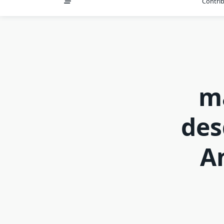
Contri
m
des
A