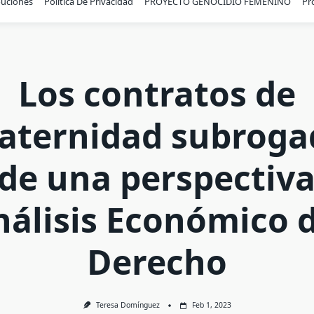
buciones
Política De Privacidad
PROYECTO GENOCIDIO FEMENINO
Pr
Los contratos de
aternidad subroga
de una perspectiva
nálisis Económico d
Derecho
Teresa Domínguez
Feb 1, 2023