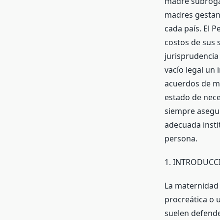
madre subrogad
madres gestant
cada país. El P
costos de sus s
jurisprudencia
vacío legal un 
acuerdos de ma
estado de nece
siempre asegur
adecuada insti
persona.
1. INTRODUCC
La maternidad 
procreática o 
suelen defende