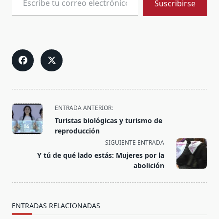
Suscribirse
<span
ENTRADA ANTERIOR:
class="nav-
Turistas biológicas y turismo de
subtitle
reproducción
screen-
SIGUIENTE ENTRADA
reader-
Y tú de qué lado estás: Mujeres por la
text">Página</span>
abolición
ENTRADAS RELACIONADAS