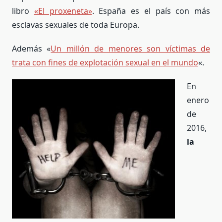
libro
«El proxeneta»
. España es el país con más
esclavas sexuales de toda Europa.
Además «
Un millón de menores son víctimas de
trata con fines de explotación sexual en el mundo
«.
En
enero
de
2016,
la