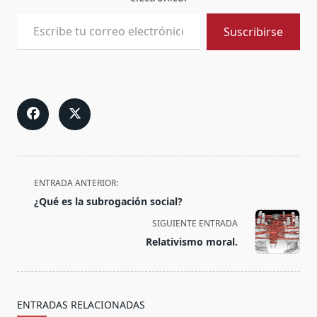
Escribe tu correo electrónico…
Suscribirse
<span
ENTRADA ANTERIOR:
class="nav-
¿Qué es la subrogación social?
subtitle
SIGUIENTE ENTRADA
screen-
Relativismo moral.
reader-
text">Página</span>
ENTRADAS RELACIONADAS