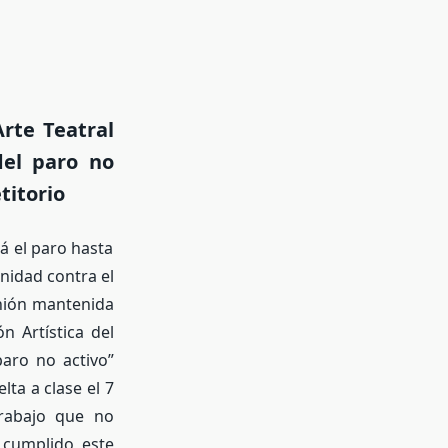
rte Teatral
del paro no
titorio
á el paro hasta
nidad contra el
unión mantenida
n Artística del
paro no activo
lta a clase el 7
trabajo que no
 cumplido este