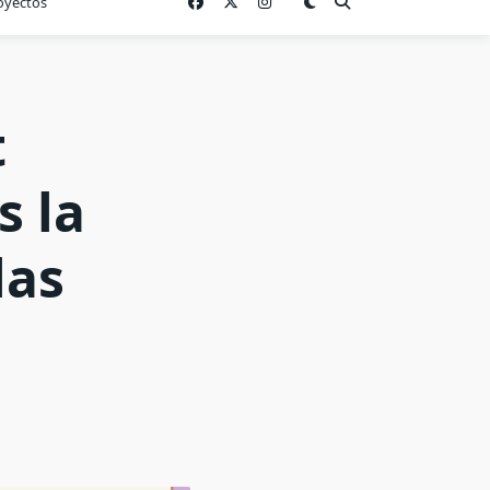
oyectos
t
s la
las