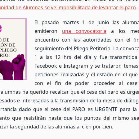
nidad de Alumnas se ve imposibilitada de levantar el paro
.
El pasado martes 1 de junio las alumn
emitieron
una convocatoria
a los med
encuentro con las autoridades con el f
seguimiento del Pliego Petitorio. La convoca
1 a las 12 hrs del día y fue transmitida
Facebook e Instagram y se trataron temas 
peticiones realizadas y el estado en el qu
con el fin de poder proceder al cese
lumnas ha querido recalcar que el cese del paro es urgen
esados e interesadas a la transmisión de la mesa de diálo
ortancia dado que el cese del PARO es URGENTE para l
anto que resistirán hasta que los puntos del mismo se
zar la seguridad de las alumnas al cien por cien.