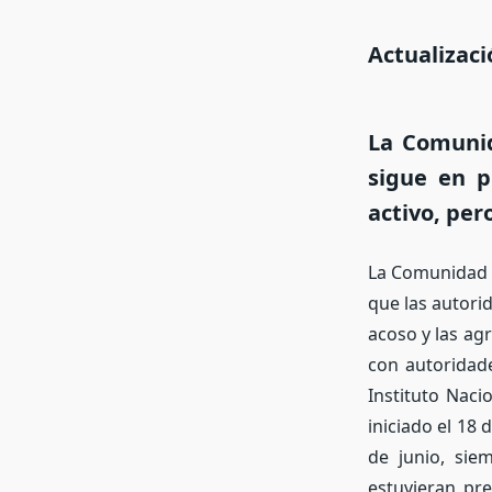
Actualizaci
La Comunid
sigue en p
activo, per
La Comunidad d
que las autori
acoso y las ag
con autoridade
Instituto Naci
iniciado el 18 
de junio, sie
estuvieran pr