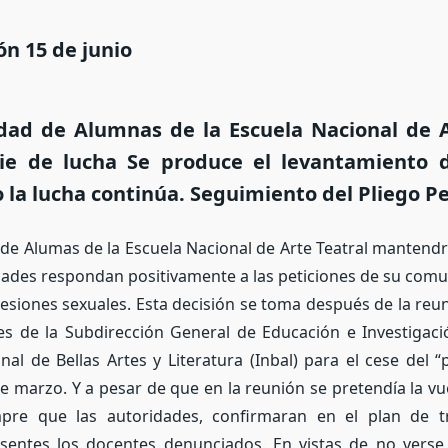
ón 15 de junio
ad de Alumnas de la Escuela Nacional de A
ie de lucha Se produce el levantamiento 
o la lucha continúa. Seguimiento del Pliego Pe
e Alumas de la Escuela Nacional de Arte Teatral mantendr
dades respondan positivamente a las peticiones de su comu
resiones sexuales. Esta decisión se toma después de la re
s de la Subdirección General de Educación e Investigació
onal de Bellas Artes y Literatura (Inbal) para el cese del
de marzo. Y a pesar de que en la reunión se pretendía la vue
mpre que las autoridades, confirmaran en el plan de 
esentes los docentes denunciados. En vistas de no verse