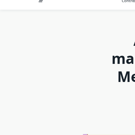
Contri
man
Me