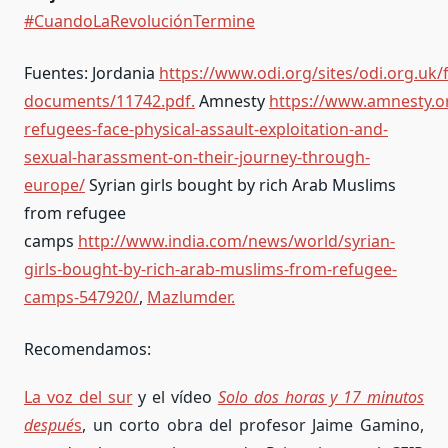
#CuandoLaRevoluciónTermine
Fuentes: Jordania
https://www.odi.org/sites/odi.org.uk/f
documents/11742.pdf.
Amnesty
https://www.amnesty.o
refugees-face-physical-assault-exploitation-and-
sexual-harassment-on-their-journey-through-
europe/
Syrian girls bought by rich Arab Muslims
from refugee
camps
http://www.india.com/news/world/syrian-
girls-bought-by-rich-arab-muslims-from-refugee-
camps-547920/
,
Mazlumder.
Recomendamos:
La voz del sur
y el vídeo
Solo dos horas y 17 minutos
despué
s
, un corto obra del profesor Jaime Gamino,