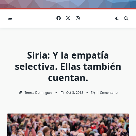
Siria: Y la empatía
selectiva. Ellas también
cuentan.
En
Teresa Domínguez
Oct 3, 2018
1 Comentario
Siria:
Y
La
Empatía
Selectiva.
Ellas
También
Cuentan.