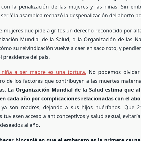
con la penalización de las mujeres y las niñas. Sin emb
er. Y la asamblea rechazó la despenalización del aborto por
 de mujeres que pide a gritos un derecho reconocido por alta
ización Mundial de la Salud, o la Organización de las Na
cómo su reivindicación vuelve a caer en saco roto, y pendien
l presidente del país.
 niña a ser madre es una tortura.
No podemos olvidar 
ro de los factores que contribuyen a las muertes matern
vas.
La Organización Mundial de la Salud estima que a
n cada año por complicaciones relacionadas con el abo
 ya son madres, dejando a sus hijos huérfanos. Que 2
s tuviesen acceso a anticonceptivos y salud sexual, evitaría
deseados al año.
acer hincapié en que el embarazo es la primera caus