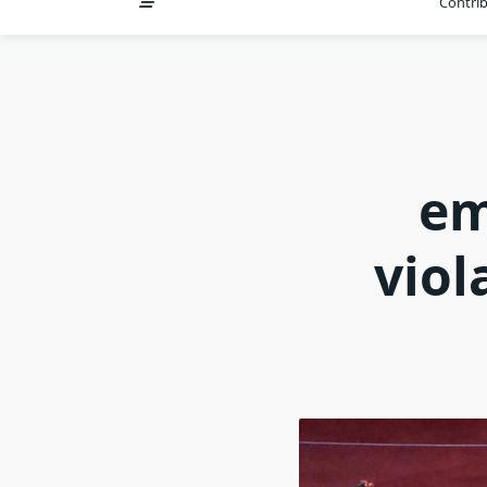
Contri
em
viol