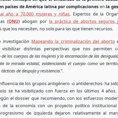
en países de América latina por complicaciones
en
la ge
al año a 70.000 mujeres y niñas
. Expertos de la Organ
as (
ONU)
abogan por
la práctica de abortos seguros 
s que los necesiten, no solo para las que tienen recursos.
e investigación
Mapeando la criminalización del aborto
e
 visibilizar distintas perspectivas que nos permiten 
o de los cuerpos de las mujeres y la encarnación de las desigual
nte la mirada estatal, evidenciando el cuerpo como un territ
tácticas de despojo y resistencia.
“.
influencia de los grupos antigénero -o antiderechos- ha sid
olo se ha visibilizado con fuerza en los últimos 4 años.
según el dossier que recomiendo, con los esfuerzos moder
n de la economía con un proyecto político institucional 
rogresismo de izquierda dejaron relativamente al ma