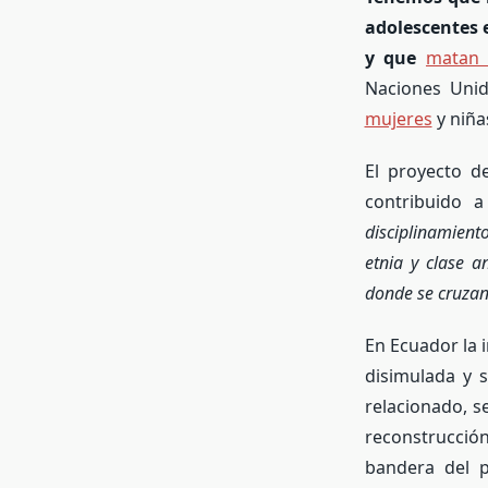
adolescentes 
y que
matan 
Naciones Unid
mujeres
y niña
El proyecto d
contribuido a
disciplinamient
etnia y clase a
donde se cruzan 
En Ecuador la 
disimulada y s
relacionado, 
reconstrucció
bandera del p