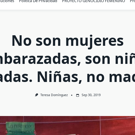
buciones
Política De Privacidad
PROYECTO GENOCIDIO FEMENINO
Pr
No son mujeres
barazadas, son ni
adas. Niñas, no ma
Teresa Domínguez
Sep 30, 2019