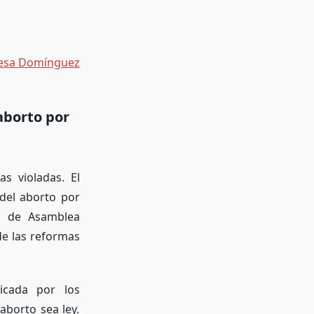
esa Domínguez
aborto por
s violadas. El
del aborto por
no de Asamblea
e las reformas
icada por los
aborto sea ley.