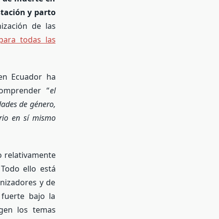
stación y parto
ización de las
para todas las
n Ecuador ha
comprender “
el
dades de género,
orio en sí mismo
o relativamente
 Todo ello está
nizadores y de
fuerte bajo la
rgen los temas