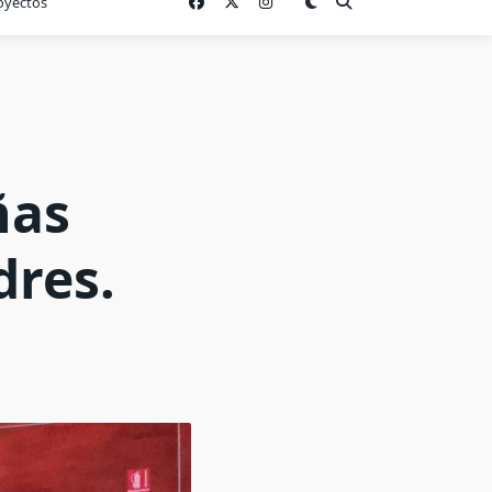
oyectos
ñas
dres.