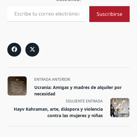
Escribe tu correo electrónico…
Suscribirse
<span
ENTRADA ANTERIOR:
class="nav-
Ucrania: Amigas y madres de alquiler por
subtitle
necesidad
screen-
SIGUIENTE ENTRADA
reader-
Hayv Kahraman, arte, diáspora y violencia
text">Página</span>
contra las mujeres y niñas