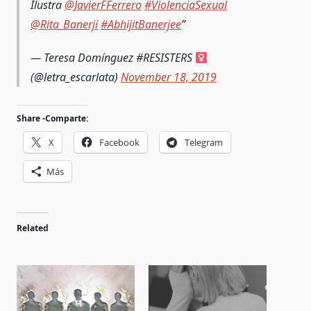
Ilustra
@JavierFFerrero
#ViolenciaSexual
@Rita_Banerji
#AbhijitBanerjee
— Teresa Domínguez #RESISTERS
(@letra_escarlata)
November 18, 2019
Share -Comparte:
X
Facebook
Telegram
Más
Related