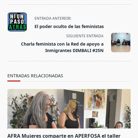
<span
ENTRADA ANTERIOR:
class="nav-
El poder oculto de las feministas
subtitle
SIGUIENTE ENTRADA
screen-
Charla feminista con la Red de apoyo a
reader-
Inmigrantes DIMBALI #25N
text">Página</span>
ENTRADAS RELACIONADAS
AFRA Mujeres comparte en APERFOSA el taller