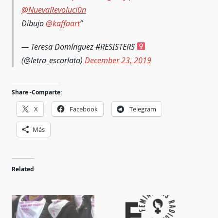
@NuevaRevoluci0n
Dibujo
@kaffaart
— Teresa Domínguez #RESISTERS
(@letra_escarlata)
December 23, 2019
Share -Comparte:
X
Facebook
Telegram
Más
Related