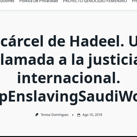
buciones
Política De Privacidad
PROYECTO GENOCIDIO FEMENINO
Pr
 cárcel de Hadeel. 
llamada a la justici
internacional.
opEnslavingSaudi
Teresa Domínguez
Ago 10, 2018