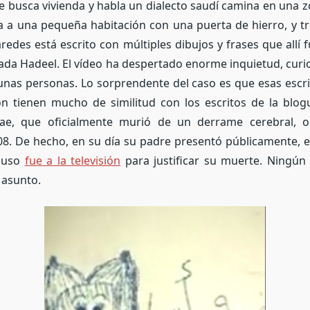
 busca vivienda y habla un dialecto saudí camina en una z
a a una pequeña habitación con una puerta de hierro, y tr
aredes está escrito con múltiples dibujos y frases que allí 
ada Hadeel. El vídeo
ha despertado enorme inquietud, curi
gunas personas. Lo sorprendente del caso es que esas escri
ión tienen mucho de similitud con
los escritos de la blog
ae, que oficialmente murió de un derrame cerebral, 
8. De hecho, en su día s
u padre presentó públicamente, el
cluso
fue a la televisión
para justificar su muerte. N
ingún 
 asunto.