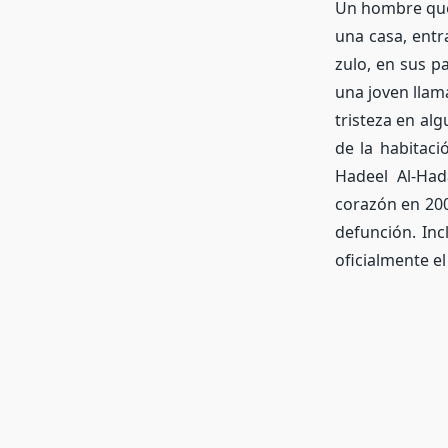
U
n hombre que
una casa, entr
zulo, en sus p
una joven llam
tristeza en al
de la habitac
Hadeel Al-Had
corazón en 200
defunción. In
oficialmente el