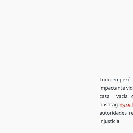
Todo empezó c
impactante ví
casa vacía d
hashtag
#
ا_هدو
autoridades re
injusticia.