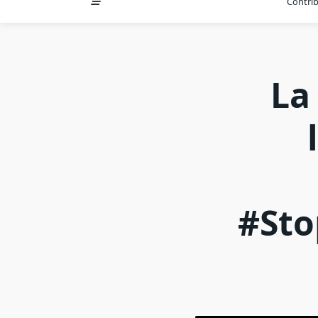
Contri
La
#St