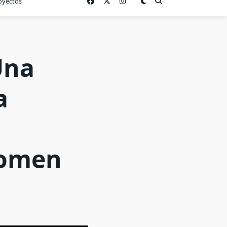
oyectos
Una
a
Women