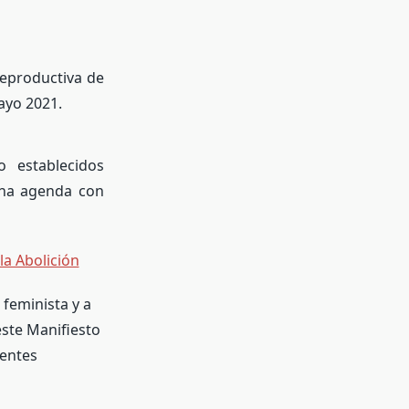
reproductiva de
yo 2021.
 establecidos
una agenda con
la Abolición
feminista y a
este Manifiesto
ientes