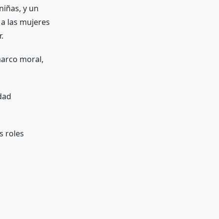
niñas, y un
 a las mujeres
.
marco moral,
dad
s roles