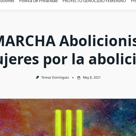
buciones
Política De Privacidad
PROYECTO GENOCIDIO FEMENINO
Pr
 MARCHA Abolicionis
jeres por la abolic
Teresa Domínguez
May 8, 2021