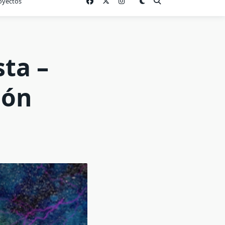
oyectos
ta –
ión