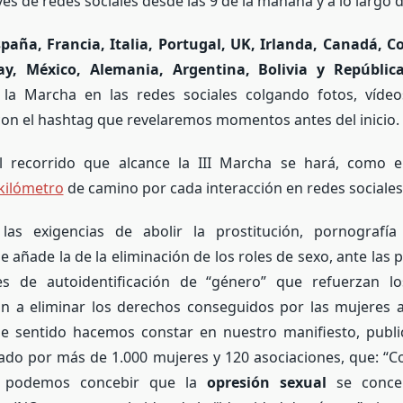
és de redes sociales desde las 9 de la mañana y a lo largo d
paña, Francia, Italia, Portugal, UK, Irlanda, Canadá, C
ay, México, Alemania, Argentina, Bolivia y Repúbli
 la Marcha en las redes sociales colgando fotos, vídeo
con el hashtag que revelaremos momentos antes del inicio.
l recorrido que alcance la III Marcha se hará, como 
kilómetro
de camino por cada interacción en redes sociales
las exigencias de abolir la prostitución, pornografía
e añade la de la eliminación de los roles de sexo, ante las
yes de autoidentificación de “género” que refuerzan lo
van a eliminar los derechos conseguidos por las mujeres a
ese sentido hacemos constar en nuestro manifiesto, publi
ado por más de 1.000 mujeres y 120 asociaciones, que: “
O podemos concebir que la
opresión sexual
se conce