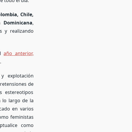
e todo el día.
olombia, Chile,
ca Dominicana
,
s y realizando
el
año anterior,
.
 y explotación
 pretensiones de
s estereotipos
 lo largo de la
cado en varios
Como feministas
ptualice como