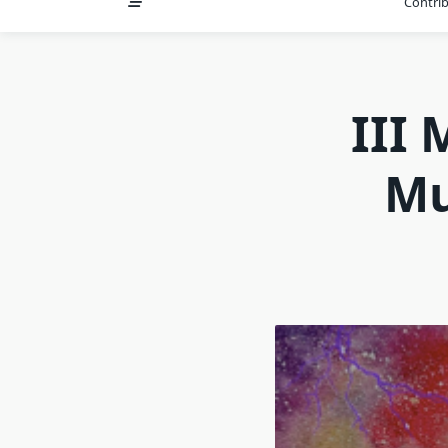
Contri
III
Mu