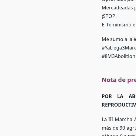
Mercadeadas p
¡STOP!
El feminismo es
Me sumo a la
#YaLlega3Marc
#8M3Abolition
Nota de pr
POR LA ABO
REPRODUCTIVA
La III Marcha 
más de 90 agru