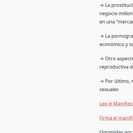
→ La prostituc
negocio millon
en una “mercan
→ La pornograf
económico y so
→ Otro aspecto
reproductiva d
→ Por último, 
sexuales
Lee el Manifie
Firma el manif
Oprimidas por 