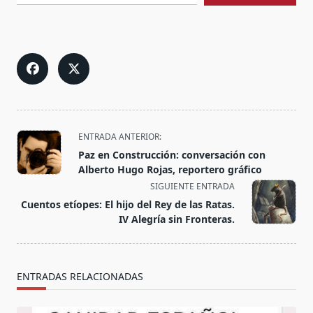
<span
ENTRADA ANTERIOR:
class="nav-
Paz en Construcción: conversación con
subtitle
Alberto Hugo Rojas, reportero gráfico
screen-
SIGUIENTE ENTRADA
reader-
Cuentos etíopes: El hijo del Rey de las Ratas.
text">Página</span>
IV Alegría sin Fronteras.
ENTRADAS RELACIONADAS