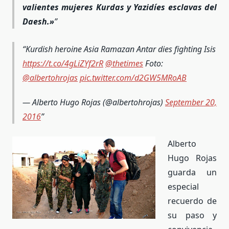
valientes mujeres Kurdas y Yazidíes esclavas del
Daesh.»
Kurdish heroine Asia Ramazan Antar dies fighting Isis
https://t.co/4gLiZYf2rR
@thetimes
Foto:
@albertohrojas
pic.twitter.com/d2GW5MRoAB
— Alberto Hugo Rojas (@albertohrojas)
September 20,
2016
Alberto
Hugo Rojas
guarda un
especial
recuerdo de
su paso y