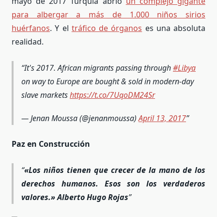
mayo de 2017 Turquía abrió
un complejo gigante
para albergar a más de 1.000 niños sirios
huérfanos
. Y el
tráfico de órganos
es una absoluta
realidad.
It's 2017. African migrants passing through
#Libya
on way to Europe are bought & sold in modern-day
slave markets
https://t.co/7UqoDM24Sr
— Jenan Moussa (@jenanmoussa)
April 13, 2017
Paz en Construcción
«Los niños tienen que crecer de la mano de los
derechos humanos. Esos son los verdaderos
valores.» Alberto Hugo Rojas