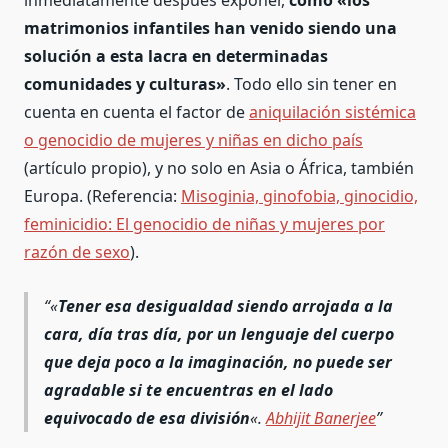
inmediatamente después exponer,
cómo «los
matrimonios infantiles han venido siendo una
solución a esta lacra en determinadas
comunidades y culturas»
. Todo ello sin tener en
cuenta en cuenta el factor de
aniquilación sistémica
o genocidio de mujeres y niñas en dicho país
(artículo propio), y no solo en Asia o África, también
Europa. (Referencia:
Misoginia, ginofobia, ginocidio,
feminicidio: El genocidio de niñas y mujeres por
razón de sexo
).
«
Tener esa desigualdad siendo arrojada a la
cara, día tras día, por un lenguaje del cuerpo
que deja poco a la imaginación, no puede ser
agradable si te encuentras en el lado
equivocado de esa división
«.
Abhijit Banerjee