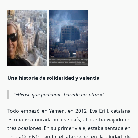
Eva Erill en Saná
Una historia de solidaridad y valentía
antes del conflicto
«Pensé que podíamos hacerlo nosotras»
Todo empezó en Yemen, en 2012, Eva Erill, catalana
es una enamorada de ese país, al que ha viajado en
tres ocasiones. En su primer viaje, estaba sentada en
un café disfrutando el atardecer en la ciudad de