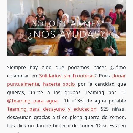
Siempre hay algo que podamos hacer. ¿Cómo
colaborar en
Solidarios sin Fronteras
? Pues
donar
puntualmente
,
hacerte socio
por la cantidad que
quieras, unirte a los grupos Teaming por 1€
@Teaming para agua:
1€ =133l de agua potable
Teaming para
desayuno y educación
: 525 niñas
desayunan gracias a ti en plena guerra de Yemen.
Los click no dan de beber o de comer, 1€ sí. Está en