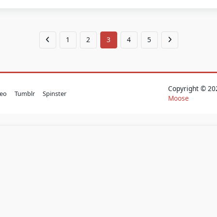
1
2
3
4
5
Copyright © 
eo
Tumblr
Spinster
Moose