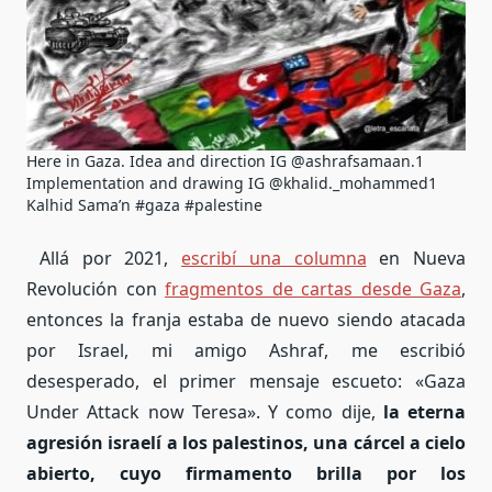
Here in Gaza. Idea and direction IG @ashrafsamaan.1
Implementation and drawing IG @khalid._mohammed1
Kalhid Sama’n #gaza #palestine
Allá por 2021,
escribí una columna
en Nueva
Revolución con
fragmentos de cartas desde Gaza
,
entonces la franja estaba de nuevo siendo atacada
por Israel, mi amigo Ashraf, me escribió
desesperado, el primer mensaje escueto: «Gaza
Under Attack now Teresa». Y como dije,
la eterna
agresión israelí a los palestinos, una cárcel a cielo
abierto, cuyo firmamento brilla por los