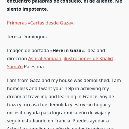
encuentro palabras de consuelo, ni de aliento. Me
siento impotente.
Primeras «Cartas desde Gaza».
Teresa Domínguez
Imagen de portada «
Here in Gaza
«. Idea and
dirección
Ashraf Samaan
,
ilustraciones de Khalid
Sama’n
Palestina.
I am from Gaza and my house was demolished. I am
homeless and I want your help in achieving my
dream of traveling and learning in France. Soy de
Gaza y mi casa fue demolida y estoy sin hogar y
necesito ayuda para lograr mi sueño de viajar y
seguir estudiando en Francia. Puedes ayudar a
Ashraf a cumplir su sueño de poder terminar sus