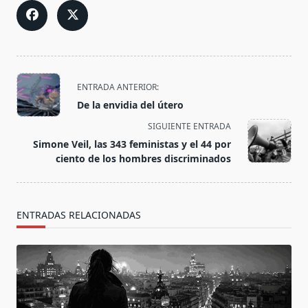
<span
ENTRADA ANTERIOR:
class="nav-
De la envidia del útero
subtitle
SIGUIENTE ENTRADA
screen-
Simone Veil, las 343 feministas y el 44 por
reader-
ciento de los hombres discriminados
text">Página</span>
ENTRADAS RELACIONADAS