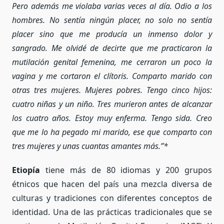
Pero adem
á
s me violaba varias veces al d
í
a. Odio a los
hombres. No sent
í
a ning
ú
n placer, no solo no sent
í
a
placer sino que me produc
í
a un inmenso dolor y
sangrado. Me olvid
é
de decirte que me practicaron la
mutilación genital femenina, me cerraron un poco la
vagina y me cortaron el cl
í
toris. Comparto marido con
otras tres mujeres. Mujeres pobres. Tengo cinco hijos:
cuatro niñas y un niño. Tres murieron antes de alcanzar
los cuatro años. Estoy muy enferma. Tengo sida. Creo
que me lo ha pegado mi marido, ese que comparto con
tres mujeres y unas cuantas amantes m
á
s.
”*
Etiopí
a
tiene más de 80 idiomas y 200 grupos
étnicos que hacen del país una mezcla diversa de
culturas y tradiciones con diferentes conceptos de
identidad. Una de las prácticas tradicionales que se