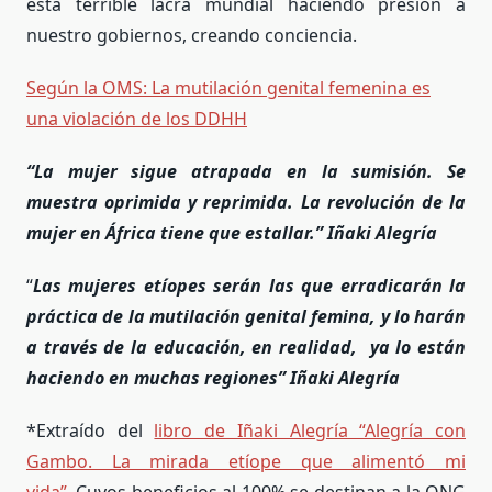
esta terrible lacra mundial haciendo presión a
nuestro gobiernos, creando conciencia.
Según la OMS: La mutilación genital femenina es
una violación de los DDHH
“
La mujer sigue atrapada en la sumisión. Se
muestra oprimida y reprimida. La revolución de la
mujer en
Á
frica tiene que estallar.
” I
ñaki Alegr
ía
“
Las mujeres etíopes serán las que erradicarán la
práctica de la mutilación genital femina, y lo harán
a través de la educación, en realidad, ya lo están
haciendo en muchas regiones” Iñaki Alegría
*Extraído del
libro de Iñaki Alegría “Alegría con
Gambo. La mirada etíope que alimentó mi
vida”
. Cuyos beneficios al 100% se destinan a la ONG