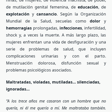
niñas, de mujeres, de violencia machista, de poder,
de mutilación genital femenina, de
educación
, de
explotación
y
cansancio
. Según la Organización
Mundial de la Salud, secuelas como
dolor
y
hemorragias
prolongadas,
infecciones
, infertilidad,
shock y, a veces la muerte. A más largo plazo, las
mujeres enfrentan una vida de desfiguración y una
serie de problemas de salud, que incluyen
complicaciones urinarias y con el parto.
Menstruación dolorosa, disfunción sexual y
problemas psicológicos asociados.
Maltratadas, violadas, mutiladas… silenciadas,
ignoradas…
“A los trece años me casaron con un hombre que no
quer
í
a, ni
é
l me quer
í
a a m
í
. Me maltrataba tambi
é
n.