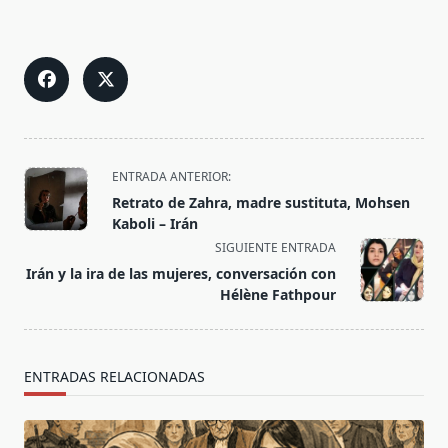
<span
ENTRADA ANTERIOR:
class="nav-
Retrato de Zahra, madre sustituta, Mohsen
subtitle
Kaboli – Irán
screen-
SIGUIENTE ENTRADA
reader-
Irán y la ira de las mujeres, conversación con
text">Página</span>
Hélène Fathpour
ENTRADAS RELACIONADAS