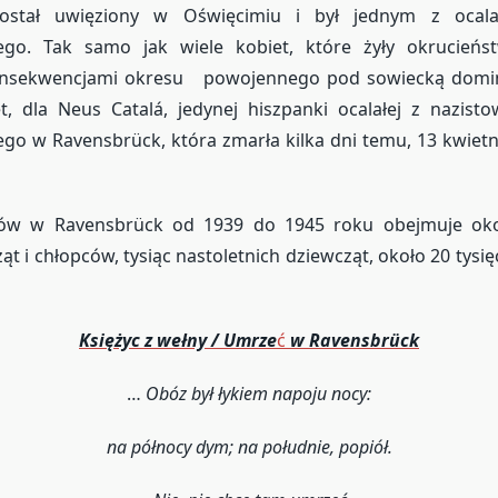
ostał uwięziony w Oświęcimiu i był jednym z ocal
ego. Tak samo jak wiele kobiet, które żyły okrucień
onsekwencjami okresu powojennego pod sowiecką domina
et, dla Neus Catalá, jedynej hiszpanki ocalałej z nazist
go w Ravensbrück, która zmarła kilka dni temu, 13 kwiet
iów w Ravensbrück od 1939 do 1945 roku obejmuje oko
ząt i chłopców, tysiąc nastoletnich dziewcząt, około 20 tysi
Księżyc z wełny / Umrze
ć
w Ravensbrück
…
Obóz był łykiem napoju nocy:
na północy dym; na południe, popiół.