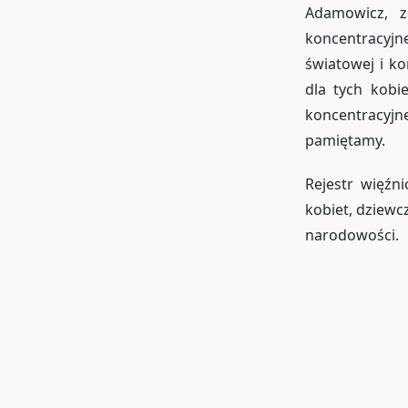
Adamowicz, z
koncentracyjn
światowej i k
dla tych kobi
koncentracyjne
pamiętamy.
Rejestr więźn
kobiet, dziewc
narodowości.