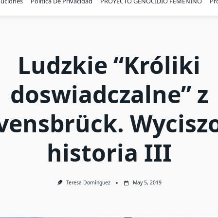
buciones
Política De Privacidad
PROYECTO GENOCIDIO FEMENINO
Pr
Ludzkie “Króliki
doswiadczalne” z
vensbrück. Wycisz
historia III
Teresa Domínguez
May 5, 2019