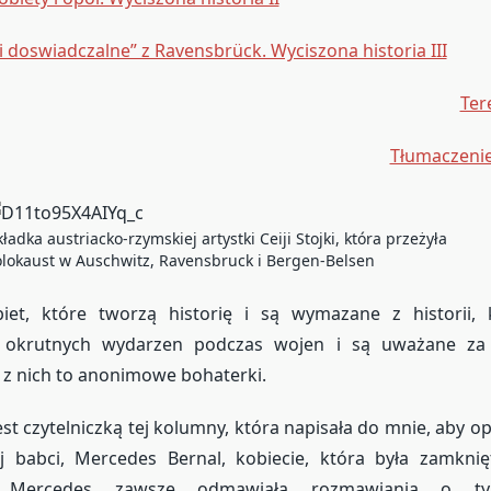
i doswiadczalne” z Ravensbrück. Wyciszona historia III
Ter
Tłumaczenie
ładka austriacko-rzymskiej artystki Ceiji Stojki, która przeżyła
lokaust w Auschwitz, Ravensbruck i Bergen-Belsen
biet, które tworzą historię i są wymazane z historii,
 okrutnych wydarzen podczas wojen i są uważane za 
 z nich to anonimowe bohaterki.
est czytelniczką tej kolumny, która napisała do mnie, aby o
ej babci, Mercedes Bernal, kobiecie, która była zamkni
k. Mercedes zawsze odmawiała rozmawiania o t