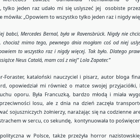
 tylko jeden raz udało mi się uslyszeć jej osobiste prz
 mówiła: „Opowiem to wszystko tylko jeden raz i nigdy więce
jej babci, Mercedes Bernal, była w Ravensbrück. Nigdy nie chc
e, chociaż mimo tego, pewnego dnia mogłam coś od niej usly
powiem to wszystko raz i nigdy więcej. Tak było. Dlatego praw
 książce Neus Catalá, mam coś z niej”
Lola Zapater.
-Foraster, kataloński nauczyciel i pisarz, autor bloga fina
d, opowiedział mi również o matce swojej przyjaciółki, 
chu oporu. Była Francuzką, bardzo młodą i miała wygo
przeciwności losu, ale z dnia na dzień zaczęła transpor
ć sojuszniczych żołnierzy, narażając się na codzienne are
strachem w sercu, co sekundę, kontynuowała to poświęcen
olityczna w Polsce, także przeżyła horror nazistowskiej