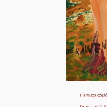
Pierwsza część:
Druga część: Ko