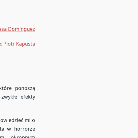
esa Domínguez
: Piotr Kapusta
 które ponoszą
zwykłe efekty
powiedzieć mi o
ęta w horrorze
ym okropnym