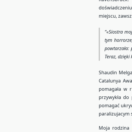
doświadczeniu,
miejscu, zawsze
«Siostra mo
tym horrorz
powtarzała: 
Teraz, dzięki
Shaudin Melgar
Catalunya Awar
pomagała w ru
przywykła do 
pomagać ukrywa
paralizujacym 
Moja rodzina p