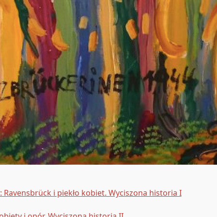
 Ravensbrück i piekło kobiet. Wyciszona historia I
biety i opór. Wyciszona historia II