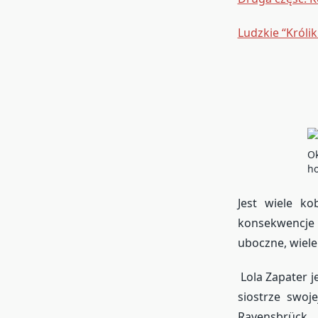
Ludzkie “Królik
Ok
ho
Jest wiele ko
konsekwencje
uboczne, wiele
Lola Zapater j
siostrze swoj
Ravensbrüc