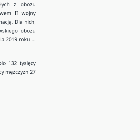
ałych z obozu
stwem II wojny
cją. Dla nich,
owskiego obozu
nia 2019 roku …
ło 132 tysięcy
ęcy mężczyzn 27