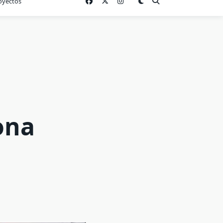
oyectos
ona