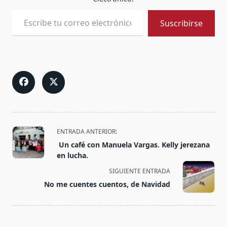
Escribe tu correo electrónico…
Suscribirse
<span
ENTRADA ANTERIOR:
class="nav-
Un café con Manuela Vargas. Kelly jerezana
subtitle
en lucha.
screen-
SIGUIENTE ENTRADA
reader-
No me cuentes cuentos, de Navidad
text">Página</span>