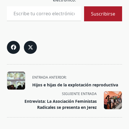
Escribe tu correo electrónico…
Suscribirse
<span
ENTRADA ANTERIOR:
class="nav-
Hijos e hijas de la explotación reproductiva
subtitle
SIGUIENTE ENTRADA
screen-
Entrevista: La Asociación Feministas
reader-
Radicales se presenta en Jerez
text">Página</span>