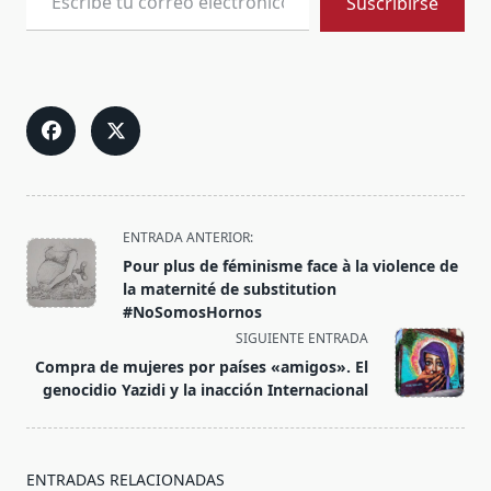
Suscribirse
<span
ENTRADA ANTERIOR:
class="nav-
Pour plus de féminisme face à la violence de
subtitle
la maternité de substitution
screen-
#NoSomosHornos
reader-
SIGUIENTE ENTRADA
text">Página</span>
Compra de mujeres por países «amigos». El
genocidio Yazidi y la inacción Internacional
ENTRADAS RELACIONADAS