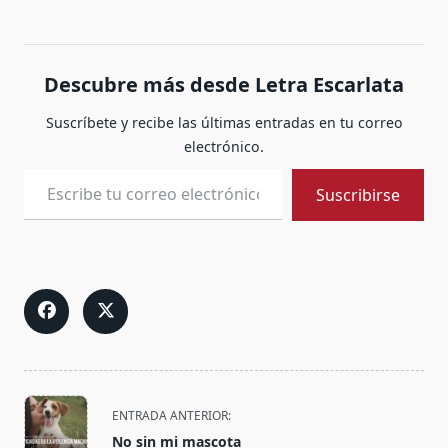
nacido en el 2014,
durante la guerra entre
Hamás e Israel llamada
por este último
Descubre más desde Letra Escarlata
operación Margen
Protector, en la que…
Suscríbete y recibe las últimas entradas en tu correo
electrónico.
Escribe tu correo electrónico…
Suscribirse
<span
ENTRADA ANTERIOR:
class="nav-
No sin mi mascota