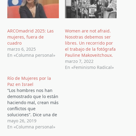
ARCOmadrid 2025: Las
Women are not afraid.
mujeres, fuera de
Nosotras debemos ser
cuadro
libres. Un recorrido por
marzo 6, 2025
el trabajo de la fotógrafa
En «Columna personal»
Pauline Makoveitchoux.
marzo 7, 2022
En «Feminismo Radical»
Río de Mujeres por la
Paz en Israel
“Los hombres nos han
demostrado que lo están
haciendo mal, crean más
conflictos que
soluciones”. Dice una de
las líderes de “Mujeres
mayo 26, 2019
Activas por la Paz en
En «Columna personal»
Israel”; Movimiento