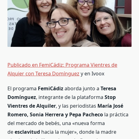
Publicado en FemiCádiz: Programa Vientres de
Alquier con Teresa Domínguez
y en Ivoox
El programa
FemiCádiz
aborda junto a
Teresa
Domínguez
, integrante de la plataforma
Stop
Vientres de Alquiler
, y las periodistas
María José
Romero, Sonia Herrera y Pepa Pacheco
la práctica
del mercado de bebés, una «nueva forma
de
esclavitud
hacia la mujer», donde la madre