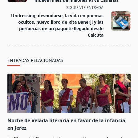
mueve miles de millones RTVE Canarias
screen-
SIGUIENTE ENTRADA
reader-
Undressing, desnudarse, la vida en poemas
text">Página</span>
ocultos, nuevo libro de Rita Banerji y las
peripecias de un paquete llegado desde
Calcuta
ENTRADAS RELACIONADAS
Noche de Velada literaria en favor de la infancia
en Jerez