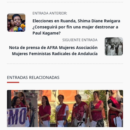
<span
ENTRADA ANTERIOR:
class="nav-
Elecciones en Ruanda, Shima Diane Rwigara
subtitle
¿Conseguirá por fin una mujer destronar a
screen-
Paul Kagame?
reader-
SIGUIENTE ENTRADA
text">Página</span>
Nota de prensa de AFRA Mujeres Asociación
Mujeres Feministas Radicales de Andalucía
ENTRADAS RELACIONADAS