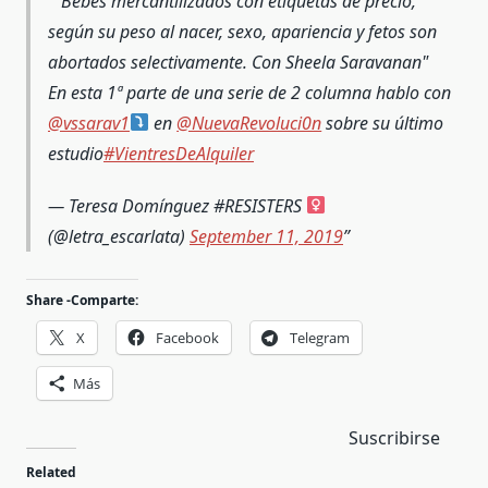
"Bebés mercantilizados con etiquetas de precio,
según su peso al nacer, sexo, apariencia y fetos son
abortados selectivamente. Con Sheela Saravanan"
En esta 1ª parte de una serie de 2 columna hablo con
@vssarav1
en
@NuevaRevoluci0n
sobre su último
estudio
#VientresDeAlquiler
— Teresa Domínguez #RESISTERS
(@letra_escarlata)
September 11, 2019
Share -Comparte:
X
Facebook
Telegram
Más
Suscribirse
Related