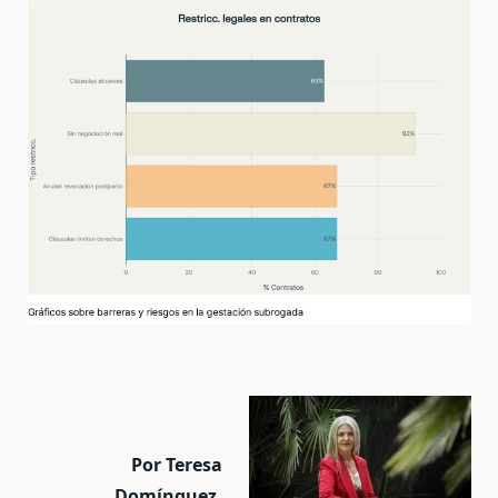
La
Relatora
Especial
Sobre
Violencia
Contra
Las
Mujeres
Y
Las
Niñas:
Gestación
Subrogada
Por Teresa
Domínguez,