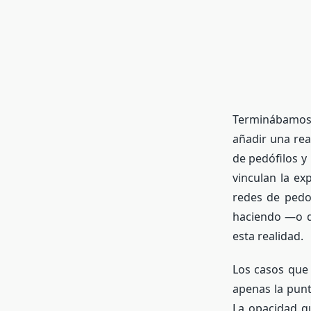
Terminábamos l
añadir una rea
de pedófilos y
vinculan la ex
redes de pedop
haciendo —o d
esta realidad.
Los casos que
apenas la punt
La opacidad qu