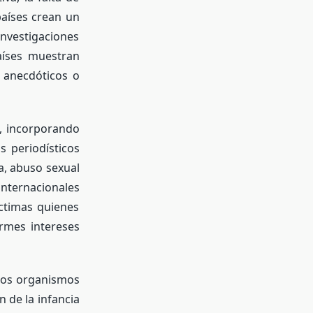
países crean un
nvestigaciones
países muestran
 anecdóticos o
n, incorporando
s periodísticos
a, abuso sexual
internacionales
íctimas quienes
rmes intereses
 los organismos
n de la infancia