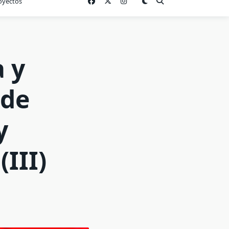
oyectos
 y
 de
y
(III)