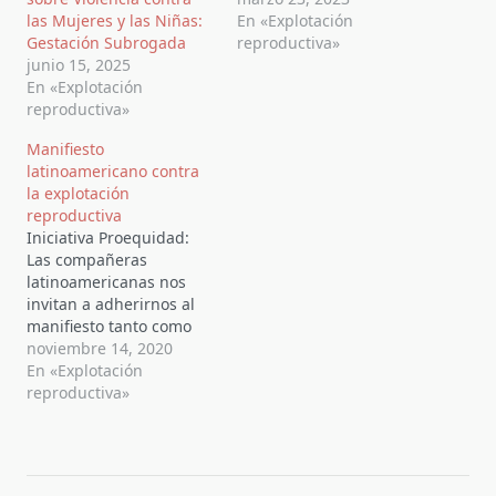
las Mujeres y las Niñas:
En «Explotación
Gestación Subrogada
reproductiva»
junio 15, 2025
En «Explotación
reproductiva»
Manifiesto
latinoamericano contra
la explotación
reproductiva
Iniciativa Proequidad:
Las compañeras
latinoamericanas nos
invitan a adherirnos al
manifiesto tanto como
colectivo como de
noviembre 14, 2020
manera individual contra
En «Explotación
la Explotación
reproductiva»
Reproductiva.