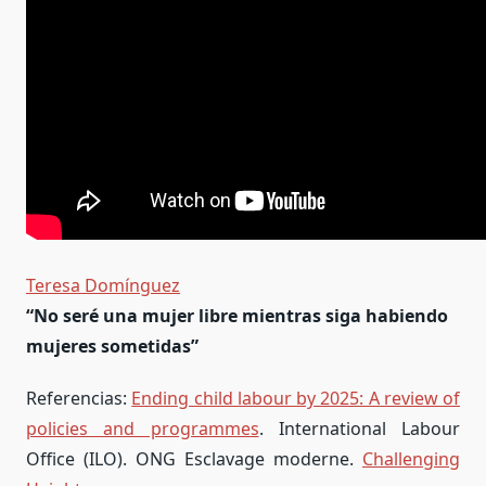
Teresa Domínguez
“No seré una mujer libre mientras siga habiendo
mujeres sometidas”
Referencias:
Ending child labour by 2025: A review of
policies and programmes
. International Labour
Office (ILO). ONG Esclavage moderne.
Challenging