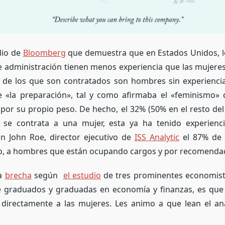
dio de
Bloomberg
que demuestra que en Estados Unidos, 
e administración tienen menos experiencia que las mujeres,
 de los que son contratados son hombres sin experiencia
e «la preparación», tal y como afirmaba el «feminismo» d
e por su propio peso. De hecho, el 32% (50% en el resto de
 se contrata a una mujer, esta ya ha tenido experien
ún John Roe, director ejecutivo de
ISS Analytic
el 87% de 
o, a hombres que están ocupando cargos y por recomendac
la
brecha
según
el estudio
de tres prominentes economist
e graduados y graduadas en economía y finanzas, es que l
 directamente a las mujeres. Les animo a que lean el aná