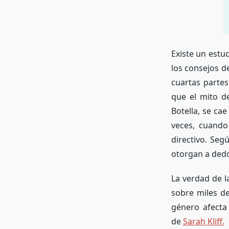
Existe un estu
los consejos d
cuartas partes
que el mito d
Botella, se ca
veces, cuando
directivo. Seg
otorgan a ded
La verdad de 
sobre miles d
género afecta
de
Sarah Kliff.