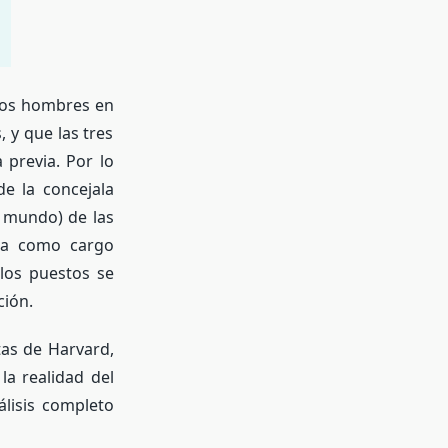
los hombres en
 y que las tres
 previa. Por lo
e la concejala
l mundo) de las
cia como cargo
los puestos se
ión.
as de Harvard,
a realidad del
lisis completo