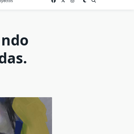
oyectos
undo
das.