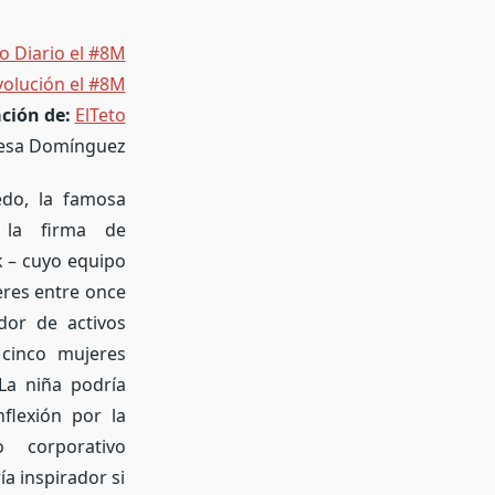
to Diario el #8M
olución el #8M
ación de:
ElTeto
esa Domínguez
edo, la famosa
n la firma de
 – cuyo equipo
eres entre once
dor de activos
cinco mujeres
La niña podría
flexión por la
 corporativo
a inspirador si