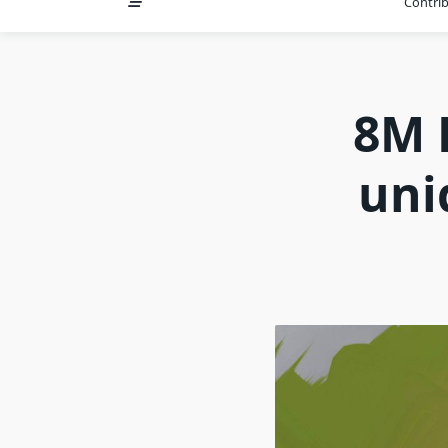
Contri
8M 
uni