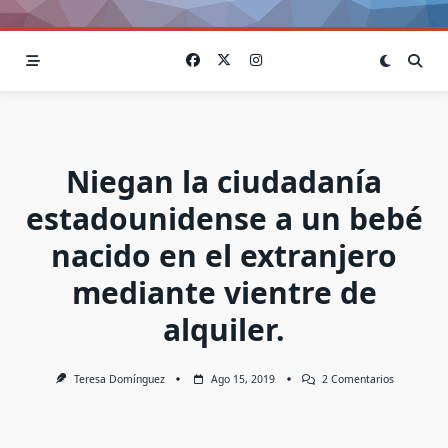
Niegan la ciudadanía
estadounidense a un bebé
nacido en el extranjero
mediante vientre de
alquiler.
En
Teresa Domínguez
Ago 15, 2019
2 Comentarios
Niegan
La
Ciudadanía
Estadounid