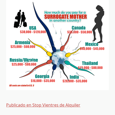
A
Un
Bebé
Nacido
En
El
Extranjero
Mediante
Vientre
De
Alquiler.
Publicado en Stop Vientres de Alquiler