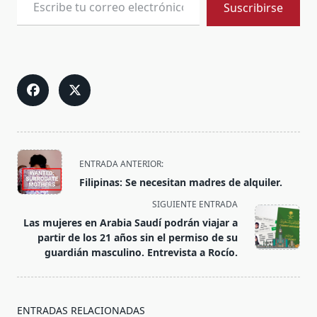
Suscribirse
<span
ENTRADA ANTERIOR:
class="nav-
Filipinas: Se necesitan madres de alquiler.
subtitle
SIGUIENTE ENTRADA
screen-
Las mujeres en Arabia Saudí podrán viajar a
reader-
partir de los 21 años sin el permiso de su
text">Página</span>
guardián masculino. Entrevista a Rocío.
ENTRADAS RELACIONADAS