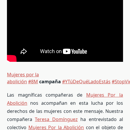
Mujeres por la
abolición
#8M
campaña
#YTúDeQuéLadoEstás
#StopVi
Las magníficas compañeras de
Mujeres Por la
Abolición
nos acompañan en esta lucha por los
derechos de las mujeres con este mensaje. Nuestra
compañera
Teresa Domínguez
ha entrevistado al
colectivo
Mujeres Por la Abolición
con el objeto de