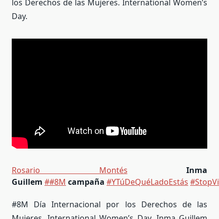
los Derechos de las Mujeres. International Women’s
Day.
Rosario Montés
Inma
Guillem
#
#8M
campaña
#YTúDeQuéLadoEstás
#StopVi
#8M Día Internacional por los Derechos de las
Mujeres. International Women’s Day. Inma Guillem