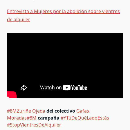
Entrevista a Mujeres por la abolición sobre vientres
de alquiler
#8M
Zuriñe Ojeda
del colectivo
Gafas
Moradas
#8M
campaña
#YTúDeQuéLadoEstás
#StopVientresDeAlquiler