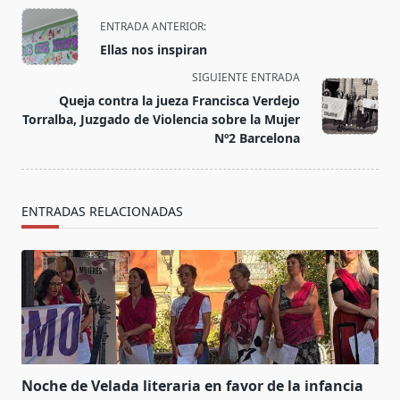
<span
ENTRADA ANTERIOR:
class="nav-
Ellas nos inspiran
subtitle
SIGUIENTE ENTRADA
screen-
Queja contra la jueza Francisca Verdejo
reader-
Torralba, Juzgado de Violencia sobre la Mujer
text">Página</span>
Nº2 Barcelona
ENTRADAS RELACIONADAS
Noche de Velada literaria en favor de la infancia