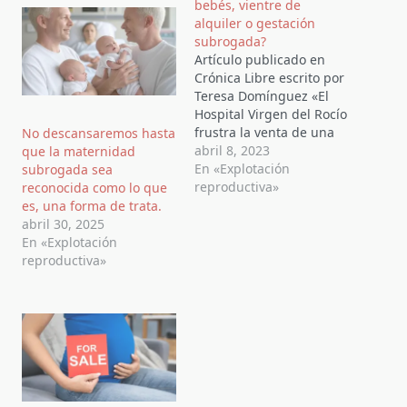
bebés, vientre de
alquiler o gestación
subrogada?
Artículo publicado en
Crónica Libre escrito por
Teresa Domínguez «El
Hospital Virgen del Rocío
frustra la venta de una
No descansaremos hasta
recién nacida”. «El
abril 8, 2023
que la maternidad
supuesto caso de vientre
En «Explotación
subrogada sea
de alquiler en
reproductiva»
reconocida como lo que
Extremadura”. «Detienen
es, una forma de trata.
a otro hombre por la
abril 30, 2025
supuesta compra de un
En «Explotación
bebé de Don Benito«.
reproductiva»
«Dos hombres y dos
mujeres de…