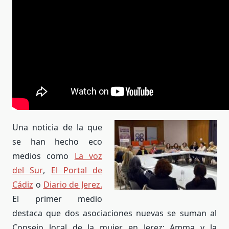
Una noticia de la que
se han hecho eco
medios como
La voz
del Sur
,
El Portal de
Cádiz
o
Diario de Jerez.
El primer medio
destaca que dos asociaciones nuevas se suman al
Consejo local de la mujer en Jerez: Amma y la