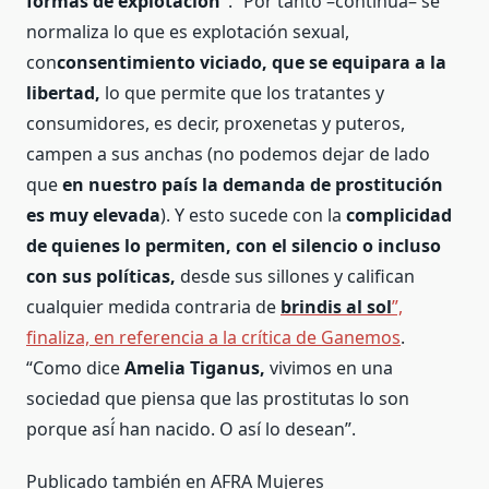
formas de explotación”
. “Por tanto –continúa– se
normaliza lo que es explotación sexual,
con
consentimiento viciado, que se equipara a la
libertad,
lo que permite que los tratantes y
consumidores, es decir, proxenetas y puteros,
campen a sus anchas (no podemos dejar de lado
que
en nuestro país la demanda de prostitución
es muy elevada
). Y esto sucede con la
complicidad
de quienes lo permiten, con el silencio o incluso
con sus políticas,
desde sus sillones y califican
cualquier medida contraria de
brindis al sol
”,
finaliza, en referencia a la crítica de Ganemos
.
“Como dice
Amelia Tiganus,
vivimos en una
sociedad que piensa que las prostitutas lo son
porque así́ han nacido. O así lo desean”.
Publicado también en AFRA Mujeres