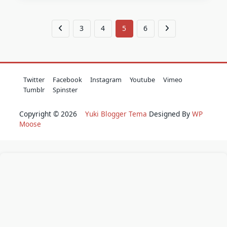
Bonds:
Una
Visión
Feminista
3
4
5
6
Sobre
El
Mercado
Global
De
Los
Vientres
Twitter
Facebook
Instagram
Youtube
Vimeo
De
Tumblr
Spinster
Alquiler
Copyright © 2026
Yuki Blogger Tema
Designed By
WP
Moose